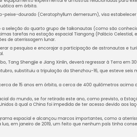
tar equipamento experimental e amostras relacionadas para ex
quática em órbita.
-do-peixe-dourado (Ceratophyllum demersum), visa estabelece
o a seleção do quarto grupo de taikonautas (como são conheci
ximas tarefas na estação espacial Tiangong (Palácio Celestial,
es de aterrissagem lunar.
rar a pesquisa e encorajar a participação de astronautas e tur
l.
 Tang Shengjie e Jiang Xinlin, deverá regressar à Terra em 30 d
ubro, substituiu a tripulação da Shenzhou-16, que esteve seis
cerca de 15 anos em órbita, a cerca de 400 quilômetros acima 
cial do mundo, se for retirada este ano, como previsto, a Estaç
os Unidos à qual a China foi impedida de ter acesso devido aos la
ograma espacial e alcançou marcos importantes, como a aterri
lua, em janeiro de 2019, um feito que nenhum país tinha cons