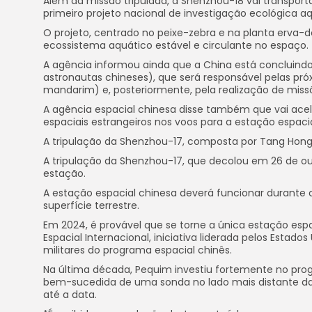
Além da missão tripulada, a Shenzhou-18 vai transpor
primeiro projeto nacional de investigação ecológica a
O projeto, centrado no peixe-zebra e na planta erva
ecossistema aquático estável e circulante no espaço.
A agência informou ainda que a China está concluind
astronautas chineses), que será responsável pelas pró
mandarim) e, posteriormente, pela realização de missõ
A agência espacial chinesa disse também que vai acele
espaciais estrangeiros nos voos para a estação espacia
A tripulação da Shenzhou-17, composta por Tang Hongbo,
A tripulação da Shenzhou-17, que decolou em 26 de out
estação.
A estação espacial chinesa deverá funcionar durante 
superfície terrestre.
Em 2024, é provável que se torne a única estação espa
Espacial Internacional, iniciativa liderada pelos Estad
militares do programa espacial chinês.
Na última década, Pequim investiu fortemente no pr
bem-sucedida de uma sonda no lado mais distante da 
até a data.