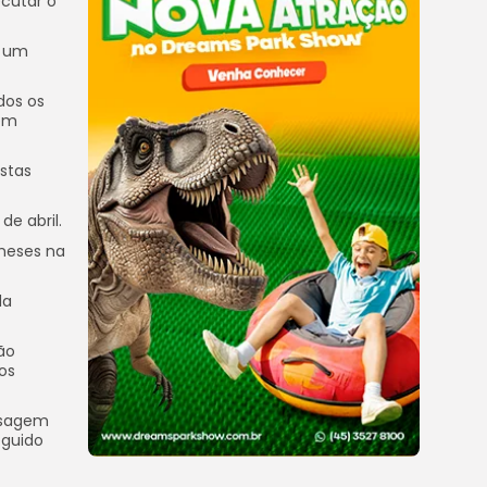
ecutar o
r um
dos os
 em
istas
e abril.
 meses na
da
ão
ços
ssagem
eguido