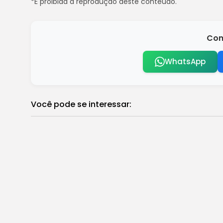
*É proibida a reprodução deste conteúdo.
Com
WhatsApp
Você pode se interessar:
João Fonseca é campeão do ATP 250 de B
Brasil
Estudo para Concurso Unificado deve incl
Brasil
Fórum Convergências Brasil recebe ins
Brasil
Prefeitura de Foz convoca estagiári
Destaques
TSE retoma processo que pode cassar g
Brasil