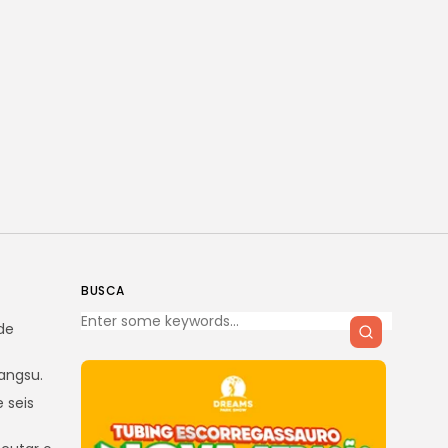
BUSCA
de
angsu.
 seis