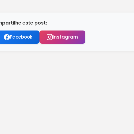
partilhe este post:
Facebook
Instagram
uenos Aires ao bater...
uir políticas públicas
crições até amanhã
os classificados no processo seletivo
overnador do Rio, Cláudio Castro