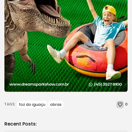
0
foz do iguaçu
obras
TAGS:
Recent Posts: