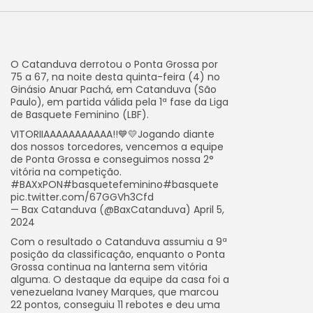
O Catanduva derrotou o Ponta Grossa por
75 a 67, na noite desta quinta-feira (4) no
Ginásio Anuar Pachá, em Catanduva (São
Paulo), em partida válida pela 1ª fase da Liga
de Basquete Feminino (LBF).
VITORIIAAAAAAAAAAA!!💙💛Jogando diante
dos nossos torcedores, vencemos a equipe
de Ponta Grossa e conseguimos nossa 2°
vitória na competição.
#BAXxPON#basquetefeminino#basquete
pic.twitter.com/67GGVh3Cfd
— Bax Catanduva (@BaxCatanduva) April 5,
2024
Com o resultado o Catanduva assumiu a 9ª
posição da classificação, enquanto o Ponta
Grossa continua na lanterna sem vitória
alguma. O destaque da equipe da casa foi a
venezuelana Ivaney Marques, que marcou
22 pontos, conseguiu 11 rebotes e deu uma