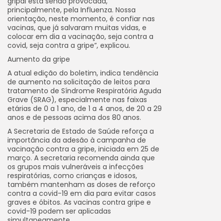
gripal está sendo provocada,
principalmente, pela Influenza. Nossa
orientação, neste momento, é confiar nas
vacinas, que já salvaram muitas vidas, e
colocar em dia a vacinação, seja contra a
covid, seja contra a gripe”, explicou.
Aumento da gripe
A atual edição do boletim, indica tendência
de aumento na solicitação de leitos para
tratamento de Síndrome Respiratória Aguda
Grave (SRAG), especialmente nas faixas
etárias de 0 a 1 ano, de 1 a 4 anos, de 20 a 29
anos e de pessoas acima dos 80 anos.
A Secretaria de Estado de Saúde reforça a
importância da adesão à campanha de
vacinação contra a gripe, iniciada em 25 de
março. A secretaria recomenda ainda que
os grupos mais vulneráveis a infecções
respiratórias, como crianças e idosos,
também mantenham as doses de reforço
contra a covid-19 em dia para evitar casos
graves e óbitos. As vacinas contra gripe e
covid-19 podem ser aplicadas
simultaneamente.