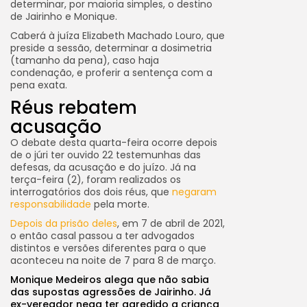
determinar, por maioria simples, o destino
de Jairinho e Monique.
Caberá à juíza Elizabeth Machado Louro, que
preside a sessão, determinar a dosimetria
(tamanho da pena), caso haja
condenação, e proferir a sentença com a
pena exata.
Réus rebatem
acusação
O debate desta quarta-feira ocorre depois
de o júri ter ouvido 22 testemunhas das
defesas, da acusação e do juízo. Já na
terça-feira (2), foram realizados os
interrogatórios dos dois réus, que
negaram
responsabilidade
pela morte.
Depois da prisão deles
, em 7 de abril de 2021,
o então casal passou a ter advogados
distintos e versões diferentes para o que
aconteceu na noite de 7 para 8 de março.
Monique Medeiros alega que não sabia
das supostas agressões de Jairinho. Já
ex-vereador nega ter agredido a criança