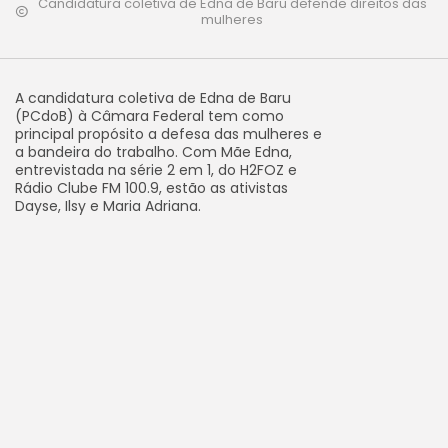
Candidatura coletiva de Edna de Baru defende direitos das
mulheres
A candidatura coletiva de Edna de Baru
(PCdoB) à Câmara Federal tem como
principal propósito a defesa das mulheres e
a bandeira do trabalho. Com Mãe Edna,
entrevistada na série 2 em 1, do H2FOZ e
Rádio Clube FM 100.9, estão as ativistas
Dayse, Ilsy e Maria Adriana.