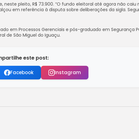
e, neste pleito, R$ 73.900. “O fundo eleitoral até agora não cai
lçou em referência à disputa sobre deliberações da sigla. Seg
rmado em Processos Gerenciais e pós-graduado em Segurança Pú
ural de São Miguel do Iguaçu.
partilhe este post:
Facebook
Instagram
inal do Campeonato Cearense
guir lutando contra a Rússia