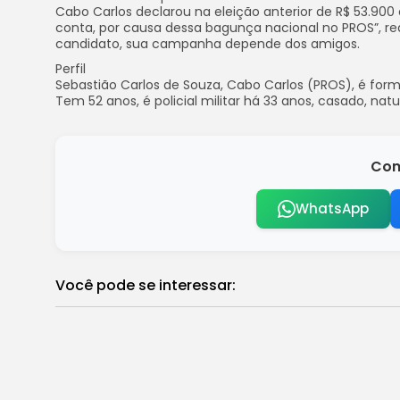
Cabo Carlos declarou na eleição anterior de R$ 53.900 
conta, por causa dessa bagunça nacional no PROS”, rea
candidato, sua campanha depende dos amigos.
Perfil
Sebastião Carlos de Souza, Cabo Carlos (PROS), é fo
Tem 52 anos, é policial militar há 33 anos, casado, nat
Com
WhatsApp
Você pode se interessar:
TV Brasil exibe Ceará X Fortaleza na f
Brasil
Pesquisa: 70% dos ucranianos querem se
Brasil