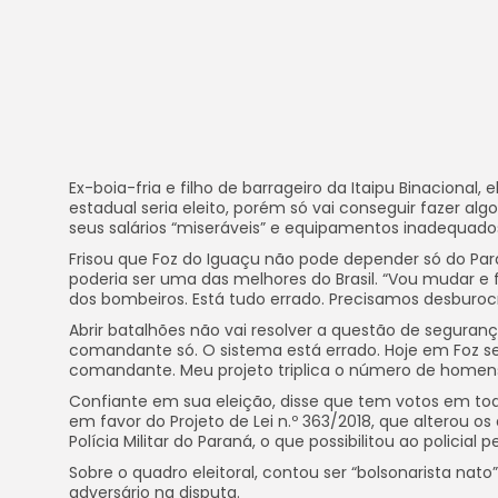
Ex-boia-fria e filho de barrageiro da Itaipu Binacional,
estadual seria eleito, porém só vai conseguir fazer al
seus salários “miseráveis” e equipamentos inadequados
Frisou que Foz do Iguaçu não pode depender só do Para
poderia ser uma das melhores do Brasil. “Vou mudar e f
dos bombeiros. Está tudo errado. Precisamos desburocr
Abrir batalhões não vai resolver a questão de seguran
comandante só. O sistema está errado. Hoje em Foz 
comandante. Meu projeto triplica o número de homens n
Confiante em sua eleição, disse que tem votos em tod
em favor do Projeto de Lei n.º 363/2018, que alterou os
Polícia Militar do Paraná, o que possibilitou ao policia
Sobre o quadro eleitoral, contou ser “bolsonarista nato
adversário na disputa.