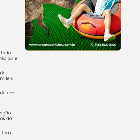
putado
iciais e
ade
m leis
s de um
uação
ças da
o tem