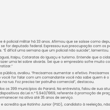
 ele é policial militar há 33 anos. Afirmou que se saísse como de
go se for deputado federal. Expressou sua preocupação com os pol
. “É difícil uma semana que um policial não suicide”, lamentou.
guai, Itaipu, Cataratas do Iguaçu e turismo. Entende que a cid
azer uma lei sobre alvarás. Sei que o empresário sofre muito co
atizar.”
ça pública, avaliou. “Precisamos aumentar o efetivo. Precisamo
se você for falar com um comandante você não sabe quem é o
a rua. Foz precisa ter patrulha comercial”, destacou.
os os 399 municípios do Paraná. Na entrevista, falou de sua at
 dispositivos da Lei n.º 5.940/1969, referente à promoção de pra
l permanecer na ativa até 35 anos de serviço.
” e acredita que Ratinho Junior (PSD), candidato à reeleição, nã