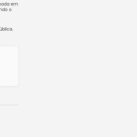
u nada em
undo o
blica.