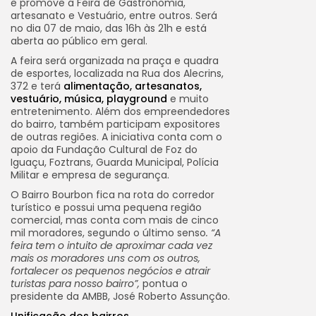
e promove a Feira de Gastronomia,
artesanato e Vestuário, entre outros. Será
no dia 07 de maio, das 16h às 21h e está
aberta ao público em geral.
A feira será organizada na praça e quadra
de esportes, localizada na Rua dos Alecrins,
372 e terá
alimentação, artesanatos,
vestuário, música, playground
e muito
entretenimento. Além dos empreendedores
do bairro, também participam expositores
de outras regiões. A iniciativa conta com o
apoio da Fundação Cultural de Foz do
Iguaçu, Foztrans, Guarda Municipal, Polícia
Militar e empresa de segurança.
O Bairro Bourbon fica na rota do corredor
turístico e possui uma pequena região
comercial, mas conta com mais de cinco
mil moradores, segundo o último senso
. “A
feira tem o intuito de aproximar cada vez
mais os moradores uns com os outros,
fortalecer os pequenos negócios e atrair
turistas para nosso bairro”,
pontua o
presidente da AMBB, José Roberto Assunção.
Unificação dos bairros