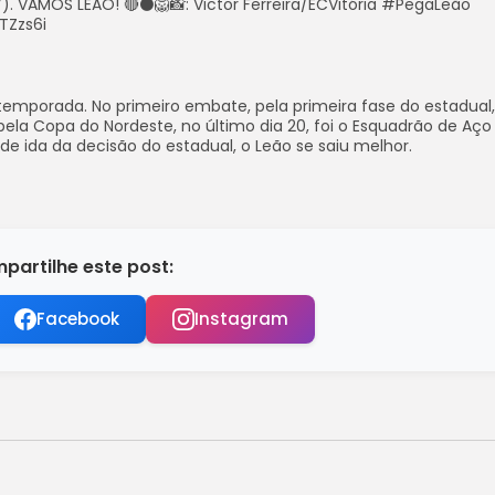
. VAMOS LEÃO! 🔴⚫️🦁📸: Victor Ferreira/ECVitória #PegaLeão
TZzs6i
temporada. No primeiro embate, pela primeira fase do estadual, 
pela Copa do Nordeste, no último dia 20, foi o Esquadrão de Aço
a de ida da decisão do estadual, o Leão se saiu melhor.
partilhe este post:
Facebook
Instagram
s da morte de vereador no Rio