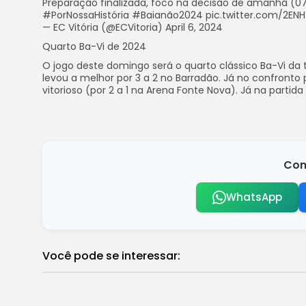
Preparação finalizada, foco na decisão de amanhã (07)
#PorNossaHistória #Baianão2024 pic.twitter.com/2ENH
— EC Vitória (@ECVitoria) April 6, 2024
Quarto Ba-Vi de 2024
O jogo deste domingo será o quarto clássico Ba-Vi da 
levou a melhor por 3 a 2 no Barradão. Já no confronto 
vitorioso (por 2 a 1 na Arena Fonte Nova). Já na partid
Com
WhatsApp
Você pode se interessar:
Policiais ligados à milícia são acusado
Brasil