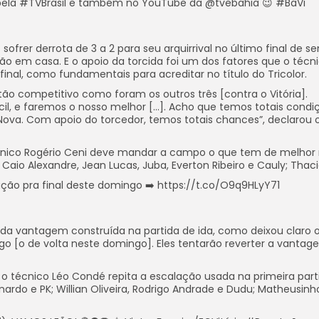
pela #TVBrasil e também no YouTube da @tvebahia 😉 #BaVi
sofrer derrota de 3 a 2 para seu arquirrival no último final de s
 em casa. E o apoio da torcida foi um dos fatores que o técn
 final, como fundamentais para acreditar no título do Tricolor.
ão competitivo como foram os outros três [contra o Vitória].
cil, e faremos o nosso melhor […]. Acho que temos totais condi
ova. Com apoio do torcedor, temos totais chances”, declarou 
cnico Rogério Ceni deve mandar a campo o que tem de melhor
Caio Alexandre, Jean Lucas, Juba, Everton Ribeiro e Cauly; Thac
ção pra final deste domingo ➡️ https://t.co/O9q9HLyY71
 da vantagem construída na partida de ida, como deixou claro 
o [o de volta neste domingo]. Eles tentarão reverter a vantag
 o técnico Léo Condé repita a escalação usada na primeira part
rdo e PK; Willian Oliveira, Rodrigo Andrade e Dudu; Matheusinh