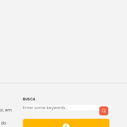
BUSCA
or, em
.
 do