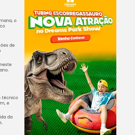
emana, o
ico
ções de
o
 neste
iano.
o técnico
em, e
ida da
o,