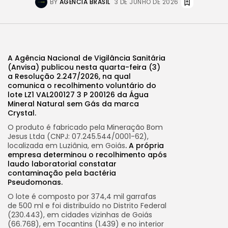
BY
AGÊNCIA BRASIL
3 DE JUNHO DE 2026
A Agência Nacional de Vigilância Sanitária
(Anvisa) publicou nesta quarta-feira (3)
a Resolução 2.247/2026, na qual
comunica o recolhimento voluntário do
lote LZ1 VAL200127 3 P 200126 da Água
Mineral Natural sem Gás da marca
Crystal.
O produto é fabricado pela Mineração Bom
Jesus Ltda (CNPJ: 07.245.544/0001-62),
localizada em Luziânia, em Goiás
. A própria
empresa determinou o recolhimento após
laudo laboratorial constatar
contaminação pela
bactéria
Pseudomonas
.
O lote é composto por 374,4 mil garrafas
de 500 ml e foi distribuído no Distrito Federal
(230.443), em cidades vizinhas de Goiás
(66.768), em Tocantins (1.439) e no interior